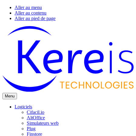
Aller au menu
Aller au contenu
Aller au pied de page
Menu
Logiciels
Cifacil.io
AltOffice
Simulateurs web
Plug
Finstore